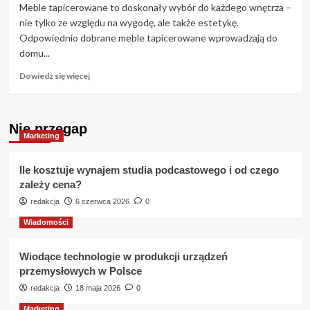
polega
Meble tapicerowane to doskonały wybór do każdego wnętrza –
praktyczna
nie tylko ze względu na wygodę, ale także estetykę.
nauka
Odpowiednio dobrane meble tapicerowane wprowadzają do
hiszpańskiego?
domu...
Dowiedz
Dowiedz się więcej
się
więcej
o
Nie przegap
5
Marketing
topowych
mebli
tapicerowanych
Ile kosztuje wynajem studia podcastowego i od czego
od
zależy cena?
Ptak
redakcja
6 czerwca 2026
0
Meble
Wiadomości
Wiodące technologie w produkcji urządzeń
przemysłowych w Polsce
redakcja
18 maja 2026
0
Marketing