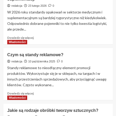
technologie
w
redakcja
23 lutego 2026
0
produkcji
W 2026 roku standardy opakowań w sektorze medycznym i
urządzeń
suplementacyjnym są bardziej rygorystyczne niż kiedykolwiek.
przemysłowych
Odpowiednio dobrane pojemniki to nie tylko kwestia logistyki,
w
ale przede...
Polsce
Dowiedz
Dowiedz się więcej
się
Wiadomości
więcej
o
Czym są standy reklamowe?
Standardy
opakowań
redakcja
10 października 2025
0
w
Standy reklamowe to nieodłączny element promocji
branży
produktów. Wykorzystuje się je w sklepach, na targach i w
farmaceutycznej
innych przestrzeniach sprzedażowych, aby przyciągnąć uwagę
i
klientów. Często wykonane...
suplementacji
Dowiedz
Dowiedz się więcej
się
Wiadomości
więcej
o
Jakie są rodzaje obróbki tworzyw sztucznych?
Czym