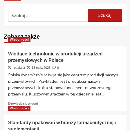
Szukaj:
Zobacz także
Wiadomości
Wiodące technologie w produkcji urządzeń
przemysłowych w Polsce
redakcja
18 maja 2026
0
Polska dynamicznie rozwija się jako centrum produkcji maszyn
przemysłowych. Przykładem jest produkcja maszyn
przemysłowych, która stanowi fundament nowoczesnego
przemysłu. Kluczowym graczem w tej dziedzinie jest...
Dowiedz
Dowiedz się więcej
się
Wiadomości
więcej
o
Standardy opakowań w branży farmaceutycznej i
Wiodące
suplementacji