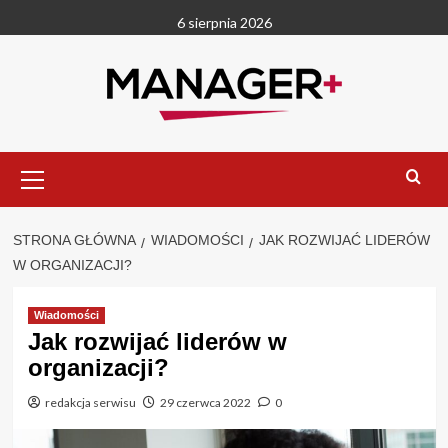
Przejdź
6 sierpnia 2026
do
treści
Menu
główne
STRONA GŁÓWNA
WIADOMOŚCI
JAK ROZWIJAĆ LIDERÓW
W ORGANIZACJI?
Wiadomości
Jak rozwijać liderów w
organizacji?
redakcja serwisu
29 czerwca 2022
0