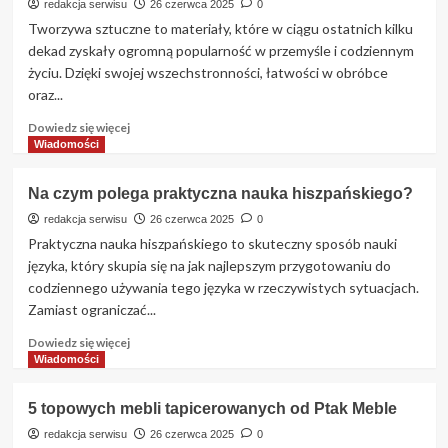
są
redakcja serwisu
26 czerwca 2025
0
standy
Tworzywa sztuczne to materiały, które w ciągu ostatnich kilku
reklamowe?
dekad zyskały ogromną popularność w przemyśle i codziennym
życiu. Dzięki swojej wszechstronności, łatwości w obróbce
oraz...
Dowiedz
Dowiedz się więcej
się
Wiadomości
więcej
o
Na czym polega praktyczna nauka hiszpańskiego?
Jakie
są
redakcja serwisu
26 czerwca 2025
0
rodzaje
Praktyczna nauka hiszpańskiego to skuteczny sposób nauki
obróbki
języka, który skupia się na jak najlepszym przygotowaniu do
tworzyw
codziennego używania tego języka w rzeczywistych sytuacjach.
sztucznych?
Zamiast ograniczać...
Dowiedz
Dowiedz się więcej
się
Wiadomości
więcej
o
5 topowych mebli tapicerowanych od Ptak Meble
Na
czym
redakcja serwisu
26 czerwca 2025
0