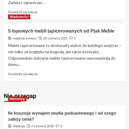
Zamiast ograniczać...
Dowiedz
Dowiedz się więcej
się
Wiadomości
więcej
o
5 topowych mebli tapicerowanych od Ptak Meble
Na
czym
redakcja serwisu
26 czerwca 2025
0
polega
Meble tapicerowane to doskonały wybór do każdego wnętrza –
praktyczna
nie tylko ze względu na wygodę, ale także estetykę.
nauka
Odpowiednio dobrane meble tapicerowane wprowadzają do
hiszpańskiego?
domu...
Dowiedz
Dowiedz się więcej
się
więcej
o
Nie przegap
5
Marketing
topowych
mebli
tapicerowanych
Ile kosztuje wynajem studia podcastowego i od czego
od
zależy cena?
Ptak
redakcja
6 czerwca 2026
0
Meble