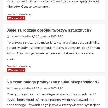
innych przestrzeniach sprzedażowych, aby przyciągnąć uwagę
i
klientów. Często wykonane...
suplementacji
Dowiedz
Dowiedz się więcej
się
Wiadomości
więcej
o
Jakie są rodzaje obróbki tworzyw sztucznych?
Czym
są
redakcja serwisu
26 czerwca 2025
0
standy
Tworzywa sztuczne to materiały, które w ciągu ostatnich kilku
reklamowe?
dekad zyskały ogromną popularność w przemyśle i codziennym
życiu. Dzięki swojej wszechstronności, łatwości w obróbce
oraz...
Dowiedz
Dowiedz się więcej
się
Wiadomości
więcej
o
Na czym polega praktyczna nauka hiszpańskiego?
Jakie
są
redakcja serwisu
26 czerwca 2025
0
rodzaje
Praktyczna nauka hiszpańskiego to skuteczny sposób nauki
obróbki
języka, który skupia się na jak najlepszym przygotowaniu do
tworzyw
codziennego używania tego języka w rzeczywistych sytuacjach.
sztucznych?