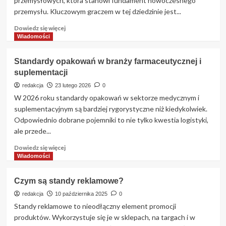
przemysłowych, która stanowi fundament nowoczesnego
przemysłu. Kluczowym graczem w tej dziedzinie jest...
Dowiedz
Dowiedz się więcej
się
Wiadomości
więcej
o
Standardy opakowań w branży farmaceutycznej i
Wiodące
suplementacji
technologie
w
redakcja
23 lutego 2026
0
produkcji
W 2026 roku standardy opakowań w sektorze medycznym i
urządzeń
suplementacyjnym są bardziej rygorystyczne niż kiedykolwiek.
przemysłowych
Odpowiednio dobrane pojemniki to nie tylko kwestia logistyki,
w
ale przede...
Polsce
Dowiedz
Dowiedz się więcej
się
Wiadomości
więcej
o
Czym są standy reklamowe?
Standardy
opakowań
redakcja
10 października 2025
0
w
Standy reklamowe to nieodłączny element promocji
branży
produktów. Wykorzystuje się je w sklepach, na targach i w
farmaceutycznej