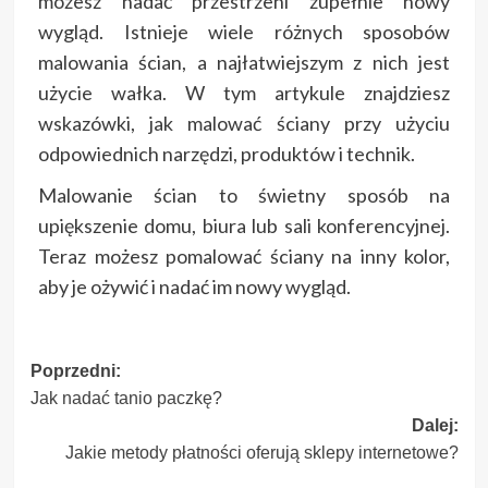
możesz nadać przestrzeni zupełnie nowy
wygląd. Istnieje wiele różnych sposobów
malowania ścian, a najłatwiejszym z nich jest
użycie wałka. W tym artykule znajdziesz
wskazówki, jak malować ściany przy użyciu
odpowiednich narzędzi, produktów i technik.
Malowanie ścian to świetny sposób na
upiększenie domu, biura lub sali konferencyjnej.
Teraz możesz pomalować ściany na inny kolor,
aby je ożywić i nadać im nowy wygląd.
Zobacz
Poprzedni:
Jak nadać tanio paczkę?
wpisy
Dalej:
Jakie metody płatności oferują sklepy internetowe?