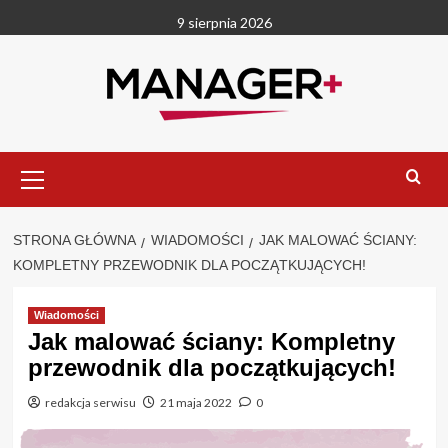
Przejdź
9 sierpnia 2026
do
treści
Menu
główne
STRONA GŁÓWNA
WIADOMOŚCI
JAK MALOWAĆ ŚCIANY:
KOMPLETNY PRZEWODNIK DLA POCZĄTKUJĄCYCH!
Wiadomości
Jak malować ściany: Kompletny
przewodnik dla początkujących!
redakcja serwisu
21 maja 2022
0