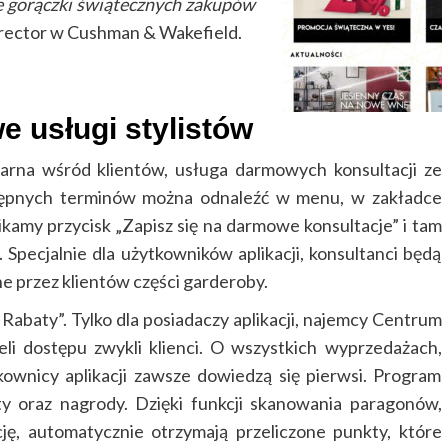
ie gorączki świątecznych zakupów
irector w Cushman & Wakefield.
e usługi stylistów
ularna wśród klientów, usługa darmowych konsultacji ze
ostępnych terminów można odnaleźć w menu, w zakładce
klikamy przycisk „Zapisz się na darmowe konsultacje” i tam
Specjalnie dla użytkowników aplikacji, konsultanci będą
ne przez klientów części garderoby.
Rabaty”. Tylko dla posiadaczy aplikacji, najemcy Centrum
eli dostępu zwykli klienci. O wszystkich wyprzedażach,
kownicy aplikacji zawsze dowiedzą się pierwsi. Program
ty oraz nagrody. Dzięki funkcji skanowania paragonów,
cję, automatycznie otrzymają przeliczone punkty, które