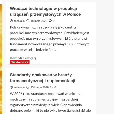
Wiodące technologie w produkcji
urządzeń przemysłowych w Polsce
redakcja
18 maja 2026
0
Polska dynamicznie rozwija się jako centrum
produkcji maszyn przemysłowych. Przykładem jest
produkcja maszyn przemysłowych, która stanowi
fundament nowoczesnego przemysłu. Kluczowym
graczem w tej dziedzinie jest...
Dowiedz
Dowiedz się więcej
się
Wiadomości
więcej
o
Standardy opakowań w branży
Wiodące
farmaceutycznej i suplementacji
technologie
w
redakcja
23 lutego 2026
0
produkcji
W 2026 roku standardy opakowań w sektorze
urządzeń
medycznym i suplementacyjnym są bardziej
przemysłowych
rygorystyczne niż kiedykolwiek. Odpowiednio
w
dobrane pojemniki to nie tylko kwestia logistyki, ale
Polsce