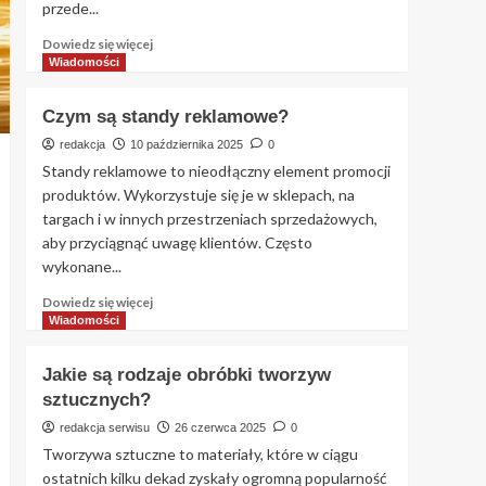
przede...
Dowiedz
Dowiedz się więcej
się
Wiadomości
więcej
o
Czym są standy reklamowe?
Standardy
opakowań
redakcja
10 października 2025
0
w
Standy reklamowe to nieodłączny element promocji
branży
produktów. Wykorzystuje się je w sklepach, na
farmaceutycznej
targach i w innych przestrzeniach sprzedażowych,
i
aby przyciągnąć uwagę klientów. Często
suplementacji
wykonane...
Dowiedz
Dowiedz się więcej
się
Wiadomości
więcej
o
Jakie są rodzaje obróbki tworzyw
Czym
sztucznych?
są
standy
redakcja serwisu
26 czerwca 2025
0
reklamowe?
Tworzywa sztuczne to materiały, które w ciągu
ostatnich kilku dekad zyskały ogromną popularność