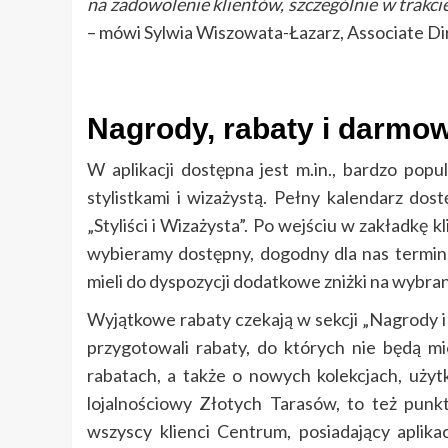
na zadowolenie klientów, szczególnie w trakc
– mówi Sylwia Wiszowata-Łazarz, Associate D
Nagrody, rabaty i darmow
W aplikacji dostępna jest m.in., bardzo pop
stylistkami i wizażystą. Pełny kalendarz d
„Styliści i Wizażysta”. Po wejściu w zakładkę 
wybieramy dostępny, dogodny dla nas termin. 
mieli do dyspozycji dodatkowe zniżki na wybra
Wyjątkowe rabaty czekają w sekcji „Nagrody i 
przygotowali rabaty, do których nie będą mi
rabatach, a także o nowych kolekcjach, użyt
lojalnościowy Złotych Tarasów, to też punk
wszyscy klienci Centrum, posiadający aplika