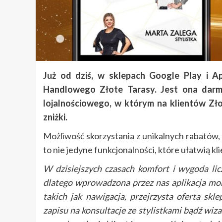
Już od dziś, w sklepach
Google Play
i
Ap
Handlowego Złote Tarasy. Jest ona dar
lojalnościowego, w którym na klientów Zł
zniżki.
Możliwość skorzystania z unikalnych rabatów,
to nie jedyne funkcjonalności, które ułatwią k
W dzisiejszych czasach komfort i wygoda licz
dlatego wprowadzona przez nas aplikacja mo
takich jak nawigacja, przejrzysta oferta skl
zapisu na konsultacje ze stylistkami bądź wiz