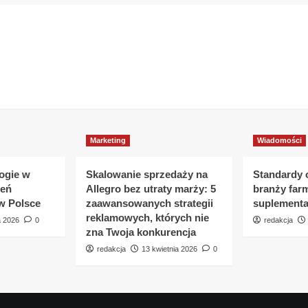
Marketing
Wiadomości
ogie w
Skalowanie sprzedaży na
Standardy
zeń
Allegro bez utraty marży: 5
branży far
w Polsce
zaawansowanych strategii
suplementa
reklamowych, których nie
a 2026
0
redakcja
zna Twoja konkurencja
redakcja
13 kwietnia 2026
0