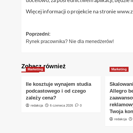
docelowo, za pośrednictwem aplikacji, będzie 
Więcej informacji o projekcie na stronie www.z
Zobacz
Poprzedni:
Rynek pracownika? Nie dla menedżerów!
wpisy
Zobacz również
Marketing
Marketing
Ile kosztuje wynajem studia
Skalowani
podcastowego i od czego
Allegro b
zależy cena?
zaawansow
reklamowy
redakcja
6 czerwca 2026
0
Twoja kon
redakcja