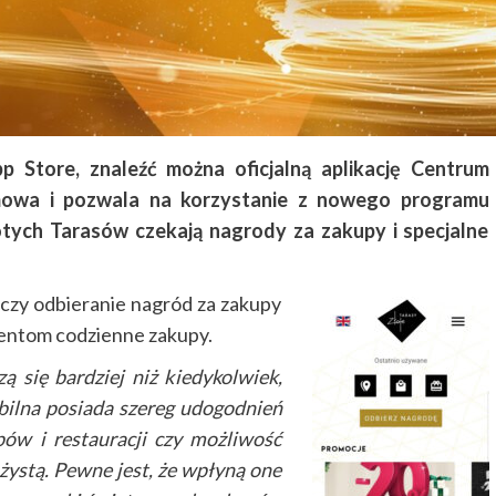
p Store
, znaleźć można oficjalną aplikację Centrum
mowa i pozwala na korzystanie z nowego programu
otych Tarasów czekają nagrody za zakupy i specjalne
 czy odbieranie nagród za zakupy
lientom codzienne zakupy.
ą się bardziej niż kiedykolwiek,
bilna posiada szereg udogodnień
epów i restauracji czy możliwość
ażystą. Pewne jest, że wpłyną one