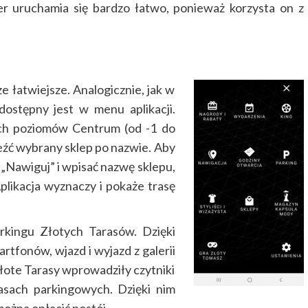
r uruchamia się bardzo łatwo, ponieważ korzysta on z
e łatwiejsze. Analogicznie, jak w
dostępny jest w menu aplikacji.
ch poziomów Centrum (od -1 do
eźć wybrany sklep po nazwie. Aby
 „Nawiguj” i wpisać nazwę sklepu,
plikacja wyznaczy i pokaże trasę
rkingu Złotych Tarasów. Dzięki
tfonów, wjazd i wyjazd z galerii
Złote Tarasy wprowadziły czytniki
asach parkingowych. Dzięki nim