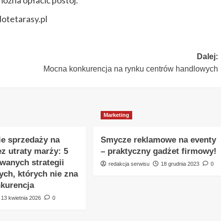
można opłacić postój.
lotetarasy.pl
Dalej:
Mocna konkurencja na rynku centrów handlowych
Marketing
e sprzedaży na
Smycze reklamowe na eventy
ez utraty marży: 5
– praktyczny gadżet firmowy!
anych strategii
redakcja serwisu
18 grudnia 2023
0
ch, których nie zna
kurencja
13 kwietnia 2026
0