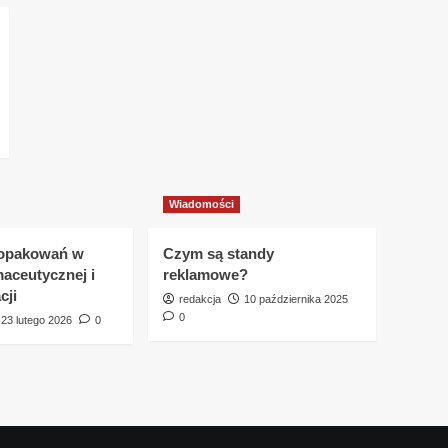
Wiadomości
 opakowań w
Czym są standy
maceutycznej i
reklamowe?
cji
redakcja
10 października 2025
0
23 lutego 2026
0