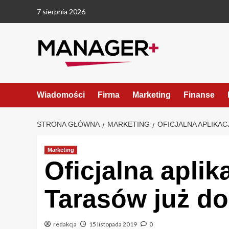
Przejdź
7 sierpnia 2026
do
treści
Wiadomości
Firma
Marketing
Finanse
STRONA GŁÓWNA
MARKETING
OFICJALNA APLIKA
Marketing
Oficjalna aplik
Tarasów już d
redakcja
15 listopada 2019
0