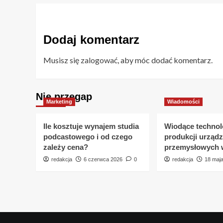
Dodaj komentarz
Musisz się
zalogować
, aby móc dodać komentarz.
Nie przegap
Marketing
Wiadomości
Ile kosztuje wynajem studia
Wiodące technol
podcastowego i od czego
produkcji urząd
zależy cena?
przemysłowych 
redakcja
6 czerwca 2026
0
redakcja
18 maj