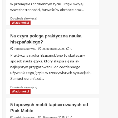
w przemyśle i codziennym życiu. Dzięki swojej
wszechstronności, łatwości w obróbce oraz...
Dowiedz
Dowiedz się więcej
się
Wiadomości
więcej
o
Na czym polega praktyczna nauka
Jakie
hiszpańskiego?
są
rodzaje
redakcja serwisu
26 czerwca 2025
0
obróbki
Praktyczna nauka hiszpańskiego to skuteczny
tworzyw
sposób nauki języka, który skupia się na jak
sztucznych?
najlepszym przygotowaniu do codziennego
używania tego języka w rzeczywistych sytuacjach.
Zamiast ograniczać...
Dowiedz
Dowiedz się więcej
się
Wiadomości
więcej
o
5 topowych mebli tapicerowanych od
Na
Ptak Meble
czym
polega
redakcja serwisu
26 czerwca 2025
0