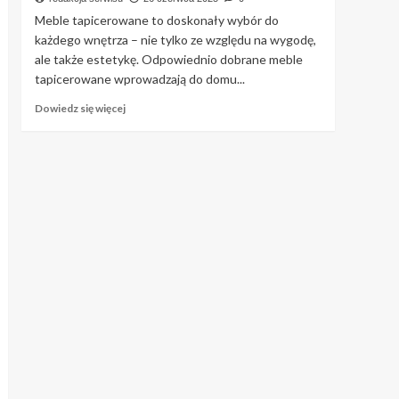
praktyczna
Meble tapicerowane to doskonały wybór do
nauka
każdego wnętrza – nie tylko ze względu na wygodę,
hiszpańskiego?
ale także estetykę. Odpowiednio dobrane meble
tapicerowane wprowadzają do domu...
Dowiedz
Dowiedz się więcej
się
więcej
o
5
topowych
mebli
tapicerowanych
od
Ptak
Meble