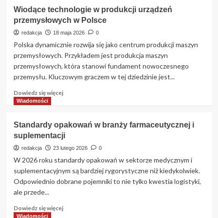
Wiodące technologie w produkcji urządzeń
przemysłowych w Polsce
redakcja
18 maja 2026
0
Polska dynamicznie rozwija się jako centrum produkcji maszyn
przemysłowych. Przykładem jest produkcja maszyn
przemysłowych, która stanowi fundament nowoczesnego
przemysłu. Kluczowym graczem w tej dziedzinie jest...
Dowiedz
Dowiedz się więcej
się
Wiadomości
więcej
o
Standardy opakowań w branży farmaceutycznej i
Wiodące
suplementacji
technologie
w
redakcja
23 lutego 2026
0
produkcji
W 2026 roku standardy opakowań w sektorze medycznym i
urządzeń
suplementacyjnym są bardziej rygorystyczne niż kiedykolwiek.
przemysłowych
Odpowiednio dobrane pojemniki to nie tylko kwestia logistyki,
w
ale przede...
Polsce
Dowiedz
Dowiedz się więcej
się
Wiadomości