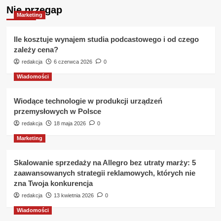
Nie przegap
5
Marketing
topowych
mebli
tapicerowanych
Ile kosztuje wynajem studia podcastowego i od czego
od
zależy cena?
Ptak
redakcja
6 czerwca 2026
0
Meble
Wiadomości
Wiodące technologie w produkcji urządzeń
przemysłowych w Polsce
redakcja
18 maja 2026
0
Marketing
Skalowanie sprzedaży na Allegro bez utraty marży: 5
zaawansowanych strategii reklamowych, których nie
zna Twoja konkurencja
redakcja
13 kwietnia 2026
0
Wiadomości