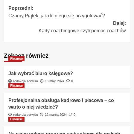
Zobacz
Poprzedni:
Czarny Piątek, jak do niego się przygotować?
wpisy
Dalej:
Karty coachingowe czyli pomoc coachów
Zobacz również
Finanse
Jak wybrać biuro księgowe?
redakcja serwisu
13 maja 2024
0
Finanse
Profesjonalna obsługa kadrowo i płacowa – co
warto o niej wiedzieć?
redakcja serwisu
12 marca 2024
0
Finanse
Na czym polega program rachunkowy dla małych