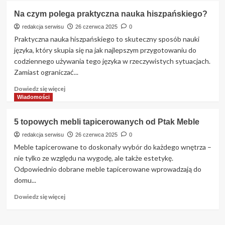
o
Na czym polega praktyczna nauka hiszpańskiego?
Jakie
są
redakcja serwisu
26 czerwca 2025
0
rodzaje
Praktyczna nauka hiszpańskiego to skuteczny sposób nauki
obróbki
języka, który skupia się na jak najlepszym przygotowaniu do
tworzyw
codziennego używania tego języka w rzeczywistych sytuacjach.
sztucznych?
Zamiast ograniczać...
Dowiedz
Dowiedz się więcej
się
Wiadomości
więcej
o
5 topowych mebli tapicerowanych od Ptak Meble
Na
czym
redakcja serwisu
26 czerwca 2025
0
polega
Meble tapicerowane to doskonały wybór do każdego wnętrza –
praktyczna
nie tylko ze względu na wygodę, ale także estetykę.
nauka
Odpowiednio dobrane meble tapicerowane wprowadzają do
hiszpańskiego?
domu...
Dowiedz
Dowiedz się więcej
się
więcej
o