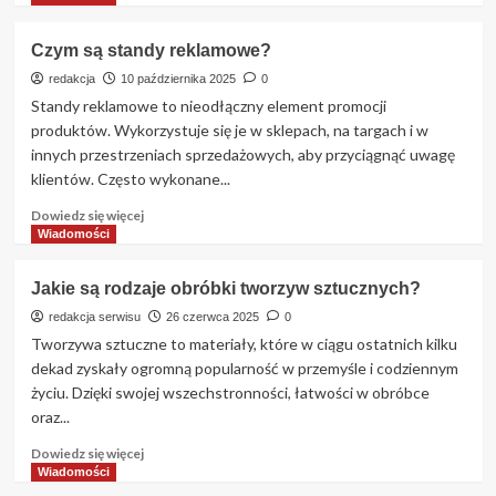
więcej
o
Czym są standy reklamowe?
Standardy
opakowań
redakcja
10 października 2025
0
w
Standy reklamowe to nieodłączny element promocji
branży
produktów. Wykorzystuje się je w sklepach, na targach i w
farmaceutycznej
innych przestrzeniach sprzedażowych, aby przyciągnąć uwagę
i
klientów. Często wykonane...
suplementacji
Dowiedz
Dowiedz się więcej
się
Wiadomości
więcej
o
Jakie są rodzaje obróbki tworzyw sztucznych?
Czym
są
redakcja serwisu
26 czerwca 2025
0
standy
Tworzywa sztuczne to materiały, które w ciągu ostatnich kilku
reklamowe?
dekad zyskały ogromną popularność w przemyśle i codziennym
życiu. Dzięki swojej wszechstronności, łatwości w obróbce
oraz...
Dowiedz
Dowiedz się więcej
się
Wiadomości
więcej