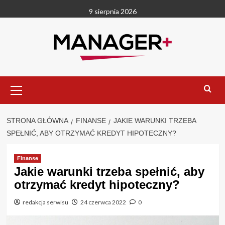
Przejdź
9 sierpnia 2026
do
treści
Menu
główne
STRONA GŁÓWNA
FINANSE
JAKIE WARUNKI TRZEBA
SPEŁNIĆ, ABY OTRZYMAĆ KREDYT HIPOTECZNY?
Finanse
Jakie warunki trzeba spełnić, aby
otrzymać kredyt hipoteczny?
redakcja serwisu
24 czerwca 2022
0